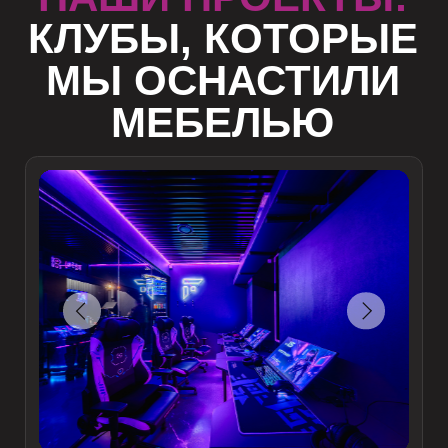
ЛУГАНСК
Unknown
20 столов
16 дней
столы и полки
ИЗГОТОВИЛИ:
Компьютерные столы
Полки для системных блоков