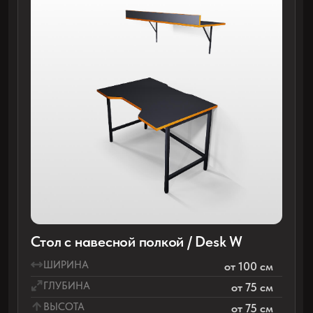
Стол с навесной полкой / Desk F
ШИРИНА
от 100 см
ГЛУБИНА
от 75 см
ВЫСОТА
от 75 см
ТОЛЩИНА СТОЛЕШНИЦЫ
25 мм
ВЫСОТА ПОЛКИ
любая
Особенность: полка для системного блока
цельносварная из металлического листа с
перфорацией снизу для вентиляции. На
передней стенке полки можем сделать ваш
логотип.
17 700 руб.
ПРИ ПОКУПКЕ 1 ШТ.
от 14 200 руб.
ПРИ ЗАКАЗЕ ОТ 10 СТОЛОВ
ПОЛУЧИТЬ РАСЧЕТ