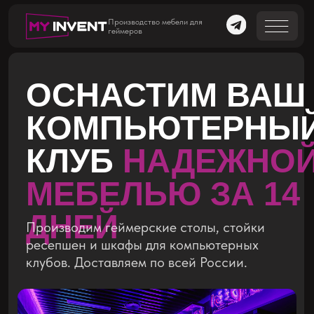
Производство мебели для
геймеров
ОСНАСТИМ ВАШ
КОМПЬЮТЕРНЫЙ
КЛУБ
НАДЕЖНОЙ
МЕБЕЛЬЮ ЗА 14
ДНЕЙ
Производим геймерские столы, стойки
ресепшен и шкафы для компьютерных
клубов. Доставляем по всей России.
01
Каркас из стальной трубы
с порошковой окраской