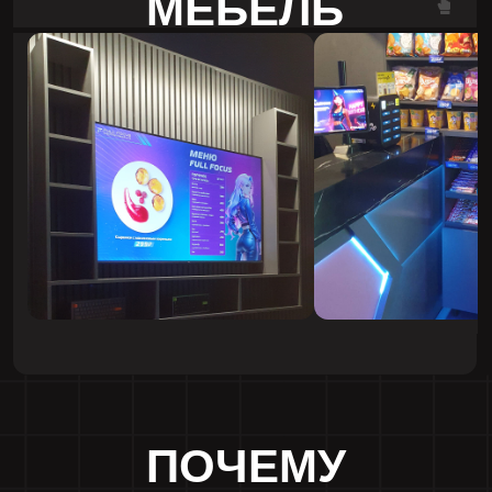
Геймеры оценят комфорт, а вы -
отсутствие внеплановых расходов
ПОГРУЖАЕМСЯ
05
В БИЗНЕС
Вникаем в специфику вашего клуба
и подбираем конфигурацию столов под
ваши задачи. Продумываем детали
конструкции и планировку зала для
максимальной эффективности.
РАБОТАЕМ С ЛЮБЫМ