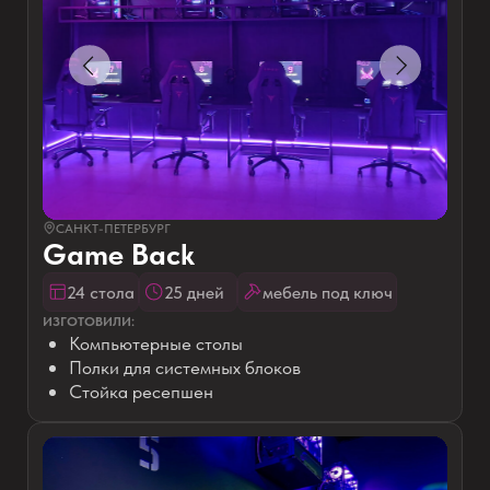
+7
Прикрепить файл (план помещения)
Add files
Я даю
согласие на обработку
персональных данных
в соответствии с
политикой конфиденциальности
ПОЛУЧИТЬ РАССТАНОВКУ МЕБЕЛИ В КЛУБЕ
ЭТАПЫ РАБОТЫ:
ПРОЗРАЧНО И С
ГАРАНТИЯМИ