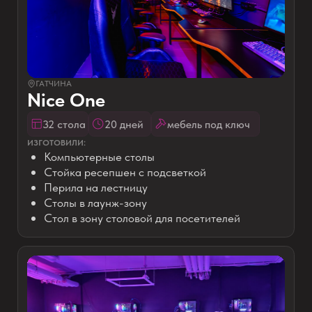
01
Полки для системных блоков
мест и оцените насколько удобно
будет посетителям клуба
02
Комфорт посетителей повышает их
лояльность, а лояльность
увеличивает частоту посещений и
выручку с одного клиента
03
Если у вас нет дизайн-проекта, то
расстановка поможет вам сократить
расходы на услугах дизайнера
БЕСПЛАТНАЯ РАССТАНОВКА
МЕБЕЛИ
Поможем понять реальное количество
мест и оптимальную планировку клуба