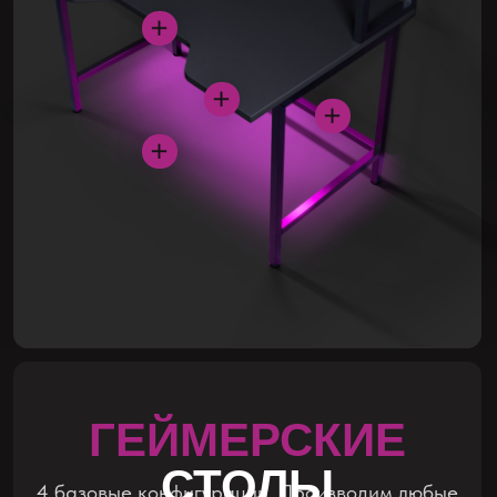
Стол с полкой на столешнице / Desk S
ШИРИНА
от 100 см
ГЛУБИНА
от 80 см
ВЫСОТА
от 150 см
ТОЛЩИНА СТОЛЕШНИЦЫ
25 мм
Особенность: полка для системного блока
стоит на двух опорах на столешнице, которые