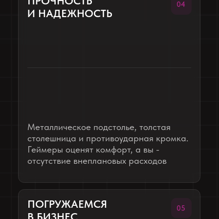
ГАТЧИНА
Nice One
32 стола
20 дней
мебель под ключ
ИЗГОТОВИЛИ:
Компьютерные столы
Стойка ресепшен с подсветкой
Перила на лестницу
Столы в лаунж-зону
Стол в зону столовой для посетителей