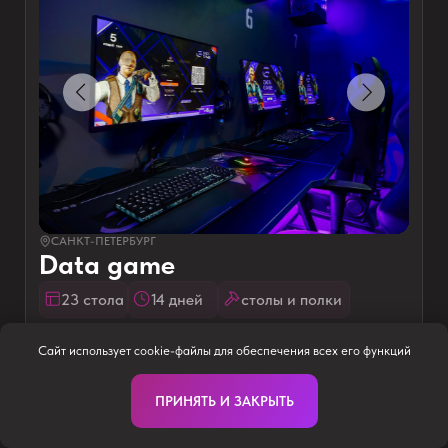
ЭТАП 1
ЭТАП 2
СОГЛАСОВЫВАЕМ
ЗАКЛЮЧАЕМ
ДЕТАЛИ
ДОГОВОР
При встрече или 
(работаем в ЭДО)
Количество, конфигурацию,
спецификации
размеры, цвета всей мебели
Сайт использует cookie-файлы для обеспечения всех его функций
ПРИНЯТЬ И ЗАКРЫТЬ