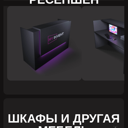
Производим мебель любых размеров и
цветов. Сделаем все по вашему бренд-
буку, учтем любые особенности вашего
помещения
ПРОЧНОСТЬ
04
И НАДЕЖНОСТЬ
Металлическое подстолье, толстая
столешница и противоударная кромка.